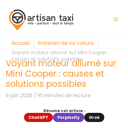
Aller
au
contenu
Accueil
Entretien de sa voiture
Voyant moteur allumé sur Mini Cooper :
causes et solutions possibles
Voyant moteur allumé sur
Mini Cooper : causes et
solutions possibles
9 juin 2026 /
16 minutes de lecture
Résume cet article :
ChatGPT
Perplexity
Grok