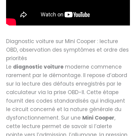
Diagnostic voiture sur Mini Cooper : lecture
OBD, observation des symptômes et ordre des
priorités
Le
diagnostic voiture
moderne commence
rarement par le démontage. Il repose d’abord
sur la lecture des défauts enregistrés par le
calculateur via la prise OBD-II. Cette étape
fournit des codes standardisés qui indiquent
le circuit concerné et la nature générale du
dysfonctionnement. Sur une
Mini Cooper
,
cette lecture permet de savoir si l’alerte
pointe vers l’admission, l’allumage, la pression