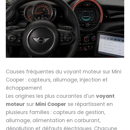
Causes fréquentes du voyant moteur sur Mini
Cooper : capteurs, allumage, injection et
échappement
Les origines les plus courantes d’un
voyant
moteur
sur
Mini Cooper
se répartissent en
plusieurs familles : capteurs de gestion,
allumage, alimentation en carburant,
dépollution et défauts électriques. Chacune