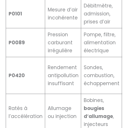
Débitmètre,
N
Mesure d’air
P0101
admission,
r
incohérente
prises d’air
c
Pression
Pompe, filtre,
M
P0089
carburant
alimentation
p
irrégulière
électrique
r
C
Rendement
Sondes,
a
P0420
antipollution
combustion,
r
insuffisant
échappement
d
Bobines,
R
Ratés à
Allumage
bougies
d
l’accélération
ou injection
d’allumage
,
u
injecteurs