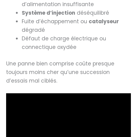
d’alimentation insuffisante
Système d’injection
déséquilibré
Fuite d’échappement ou
catalyseur
dégradé
Défaut de charge électrique ou
connectique oxydée
Une panne bien comprise coûte presque
toujours moins cher qu’une succession
d’essais mal ciblés.